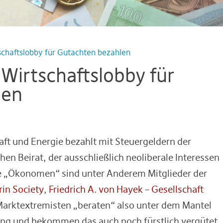
schaftslobby für Gutachten bezahlen
Wirtschaftslobby für
len
ft und Energie bezahlt mit Steuergeldern der
hen Beirat, der ausschließlich neoliberale Interessen
Die „Ökonomen“ sind unter Anderem Mitglieder der
rin Society
,
Friedrich A. von Hayek – Gesellschaft
Marktextremisten „beraten“ also unter dem Mantel
ung und bekommen das auch noch fürstlich vergütet.