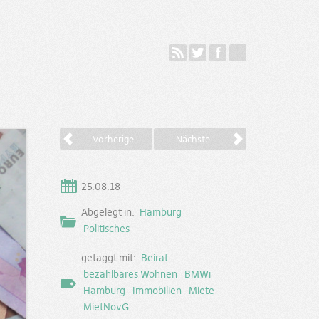
Vorherige
Nächste
25.08.18
Abgelegt in:
Hamburg
Politisches
getaggt mit:
Beirat
bezahlbares Wohnen
BMWi
Hamburg
Immobilien
Miete
MietNovG