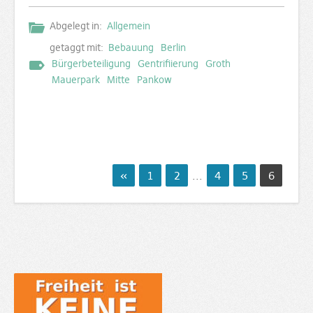
Abgelegt in:
Allgemein
getaggt mit:
Bebauung
Berlin
Bürgerbeteiligung
Gentrifiierung
Groth
Mauerpark
Mitte
Pankow
«
1
2
...
4
5
6