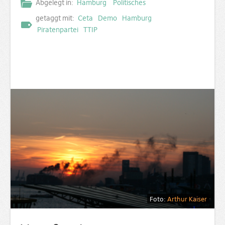
Abgelegt in:
Hamburg
Politisches
getaggt mit:
Ceta
Demo
Hamburg
Piratenpartei
TTIP
Foto:
Arthur Kaiser